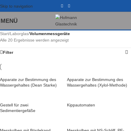
Skip to navigation
MENÜ
Start
/
Laborglas
/
Volumenmessgeräte
Alle 20 Ergebnisse werden angezeigt
Filter
Apparate zur Bestimmung des
Apparate zur Bestimmung des
Wassergehaltes (Dean Starke)
Wassergehaltes (Xylol-Methode)
Gestell für zwei
Kippautomaten
Sedimentiergefäße
Messkolben mit Bördelrand
Messkolben mit NS-Schliff, PE-