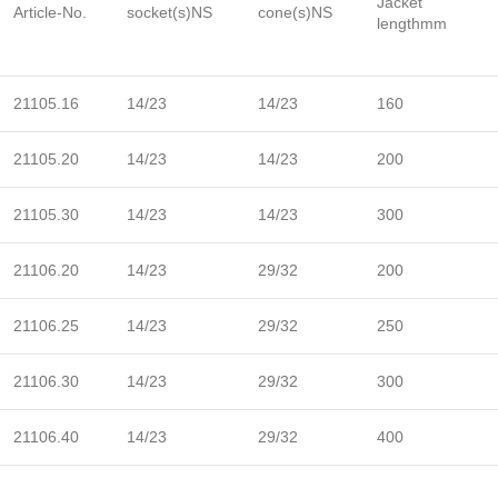
Jacket
Article-No.
socket(s)NS
cone(s)NS
lengthmm
21105.16
14/23
14/23
160
21105.20
14/23
14/23
200
21105.30
14/23
14/23
300
21106.20
14/23
29/32
200
21106.25
14/23
29/32
250
21106.30
14/23
29/32
300
21106.40
14/23
29/32
400