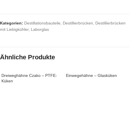
Kategorien:
Destillationsbauteile
,
Destillierbrücken
,
Destillierbrücken
mit Liebigkühler
,
Laborglas
Ähnliche Produkte
Dreiweghähne Czako – PTFE-
Einwegehähne – Glasküken
Küken