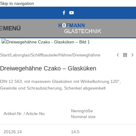
Skip to navigation
MENÜ
Klick zum Vergrößern
Start
/
Laborglas
/
Schliffbauteile
/
Hähne
/
Dreiweghähne
Dreiwegehähne Czako – Glasküken
DIN 12 563, mit massivem Glasküken mit Winkelbohrung 120°,
Gewinde und Schraubsicherung, Schenkel abgewinkelt
Nenngröße
Artikel-Nr. / Article-No.
Nominal size
20126.14
14,5