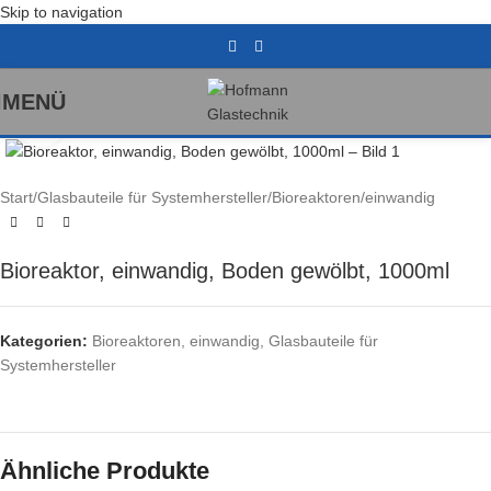
Skip to navigation
MENÜ
Klick zum Vergrößern
Start
/
Glasbauteile für Systemhersteller
/
Bioreaktoren
/
einwandig
Bioreaktor, einwandig, Boden gewölbt, 1000ml
Kategorien:
Bioreaktoren
,
einwandig
,
Glasbauteile für
Systemhersteller
Ähnliche Produkte