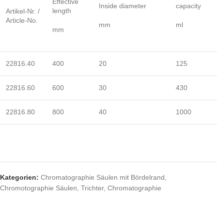
Effective
Inside diameter
capacity
length
Artikel-Nr. /
Article-No.
mm
ml
mm
22816.40
400
20
125
22816.60
600
30
430
22816.80
800
40
1000
Kategorien:
Chromatographie Säulen mit Bördelrand
,
Chromotographie Säulen
,
Trichter, Chromatographie