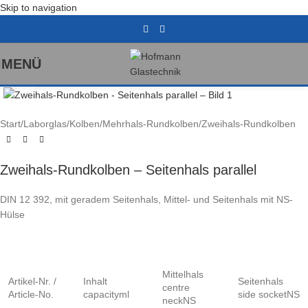
Skip to navigation
MENÜ
Klick zum Vergrößern
Start
/
Laborglas
/
Kolben
/
Mehrhals-Rundkolben
/
Zweihals-Rundkolben
Zweihals-Rundkolben – Seitenhals parallel
DIN 12 392, mit geradem Seitenhals, Mittel- und Seitenhals mit NS-
Hülse
Mittelhals
Artikel-Nr. /
Inhalt
Seitenhals
centre
Article-No.
capacityml
side socketNS
neckNS